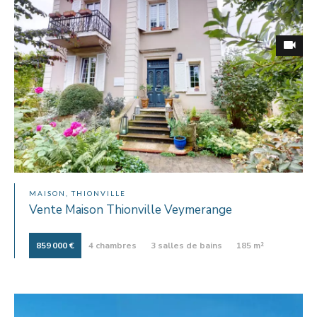
MAISON, THIONVILLE
Vente Maison Thionville Veymerange
859 000 €
4 chambres
3 salles de bains
185 m²