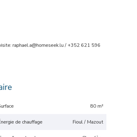
e visite: raphael.a@homeseek.lu / +352 621 596
ire
Surface
80 m²
Énergie de chauffage
Fioul / Mazout