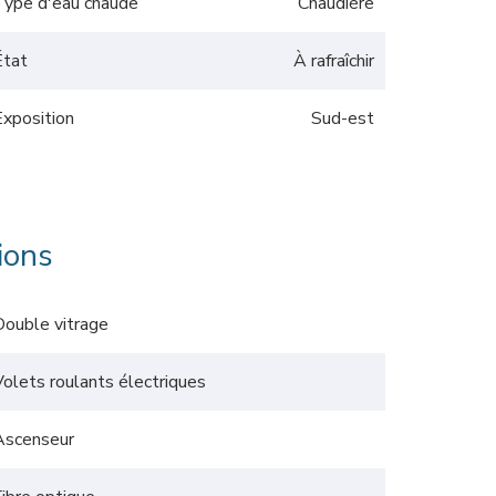
Type d'eau chaude
Chaudière
État
À rafraîchir
Exposition
Sud-est
ions
Double vitrage
Volets roulants électriques
Ascenseur